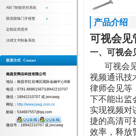
AB门智能管控系统
限高限噪门开报警
产品介绍
定制应用需求
可视会见
法律文书制备系统
一、可视会
联系方式 Contact
可视会
南昌安网谷科技有限公司
视频通讯技
地址：南昌市红谷滩区国际金融中心B座
律师会见等
电话：0791-86861567\18942210707
下不能出监
微信：18942210707 或 jxncawg
网址：
http://www.jxwg.com.cn
实现
视频对
邮箱：534687557@qq.com
捷的高清可
微信号：18942210707 或 jxncawg
效率，释放