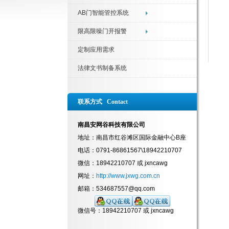
AB门智能管控系统
限高限噪门开报警
定制应用需求
法律文书制备系统
联系方式 Contact
南昌安网谷科技有限公司
地址：南昌市红谷滩区国际金融中心B座
电话：0791-86861567\18942210707
微信：18942210707 或 jxncawg
网址：
http://www.jxwg.com.cn
邮箱：534687557@qq.com
微信号：18942210707 或 jxncawg