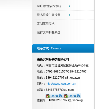
AB门智能管控系统
限高限噪门开报警
定制应用需求
法律文书制备系统
联系方式 Contact
南昌安网谷科技有限公司
地址：南昌市红谷滩区国际金融中心B座
电话：0791-86861567\18942210707
微信：18942210707 或 jxncawg
网址：
http://www.jxwg.com.cn
邮箱：534687557@qq.com
微信号：18942210707 或 jxncawg