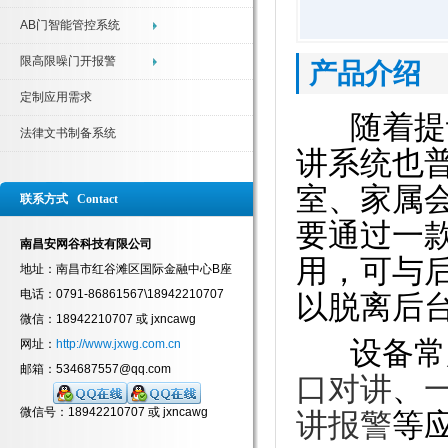
AB门智能管控系统
限高限噪门开报警
产品介绍
定制应用需求
随着提讯
法律文书制备系统
讲系统也
室、家属
联系方式 Contact
要通过一
南昌安网谷科技有限公司
用，可与
地址：南昌市红谷滩区国际金融中心B座
电话：0791-86861567\18942210707
以脱离后
微信：18942210707 或 jxncawg
设备常
网址：
http://www.jxwg.com.cn
邮箱：534687557@qq.com
口对讲
、
微信号：18942210707 或 jxncawg
讲报警
等