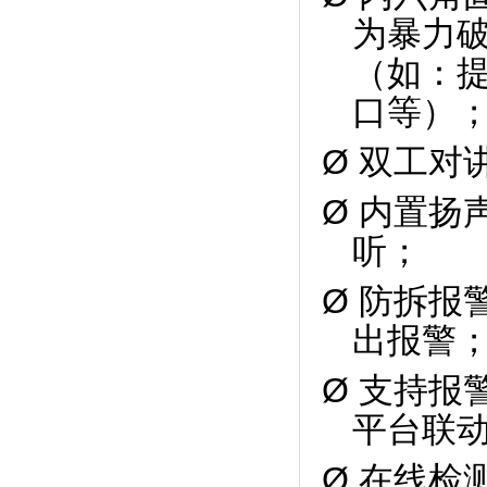
为暴力
（如：
口等）
Ø
双工对
Ø 内置
听；
Ø 防拆
出报警
Ø
支持报
平台联
Ø 在线