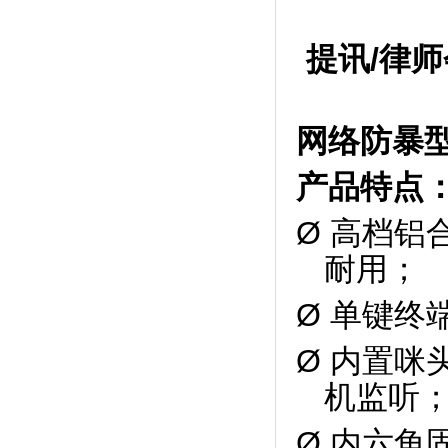
提讯
/律
网络防暴
产品特点
Ø
高档铝
耐用；
Ø 单键
Ø 内置
机监听
Ø 内六