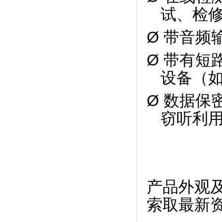
试、检
Ø 带音频
Ø 带有
设备（
Ø 数据
窃听利
产品外观
索取最新