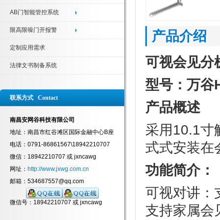
AB门智能管控系统
限高限噪门开报警
产品介绍
定制应用需求
可视会见分机
法律文书制备系统
型号：万谷
联系方式 Contact
产品概述
南昌安网谷科技有限公司
采用10.1
地址：南昌市红谷滩区国际金融中心B座
式式安装在
电话：0791-86861567\18942210707
微信：18942210707 或 jxncawg
功能简介：
网址：
http://www.jxwg.com.cn
邮箱：534687557@qq.com
可视对讲：
微信号：18942210707 或 jxncawg
支持家属会