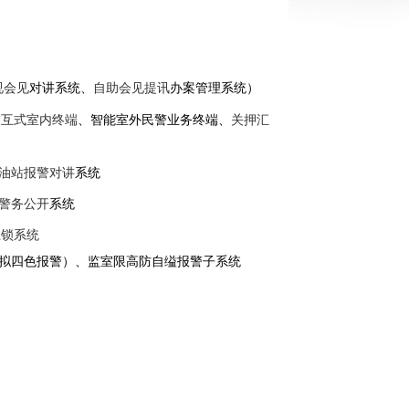
视会见
对讲系统、
自助会见提讯
办案管理系统）
交互式室内终端
、智能室外民警业务终端、
关押汇
油站报警对讲
系统
警务公开
系统
互锁系统
拟四色报警
）
、监室限高防自缢报警子系统