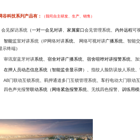
网谷科技系列产品有：
（我司
自主研发、生产、销售）
会见探访系统
（一对一会见对讲、家属窗口
会见管理系统
、内外远程
可
智能
监
室
对讲系统
（
IP网络对讲
系统、
网络可视对讲
广播系统、
智能
显示终端
）
审讯室蓝牙对讲
系统、
宿舍对讲广播系统、
宿舍喧哗对讲报警系统、
加
在押人员动态信息系统（智能监舍显示牌）、
指纹人脸防误放人系统
、
AB门联动互锁系统
、
羁押通道多门互锁管理系统
、车行
电动大门联动
四色声光报警
联动系统
（网络紧急报警系统、
无线四色报警
、训练用模