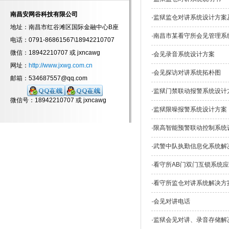
南昌安网谷科技有限公司
·
监狱监仓对讲系统设计方案
地址：南昌市红谷滩区国际金融中心B座
·
南昌市某看守所会见管理系
电话：0791-86861567\18942210707
微信：18942210707 或 jxncawg
·
会见录音系统设计方案
网址：
http://www.jxwg.com.cn
·
会见探访对讲系统拓朴图
邮箱：534687557@qq.com
·
监狱门禁联动报警系统设计
微信号：18942210707 或 jxncawg
·
监狱限噪报警系统设计方案
·
限高智能预警联动控制系统
·
武警中队执勤信息化系统解
·
看守所AB门双门互锁系统
·
看守所监仓对讲系统解决方
·
会见对讲电话
·
监狱会见对讲、录音存储解